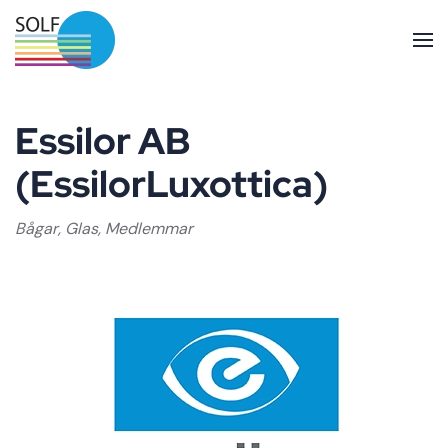
Skip to main content
Essilor AB
(EssilorLuxottica)
Bågar
,
Glas
,
Medlemmar